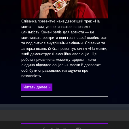
Співачка презентує найвідвертіший трек «На
межі» — там, де починається справжня
близькість Кожен реліз для артиста — це
можливість розкрити нові грані своєї особистості
та поділитися внутрішніми змінами. Співачка та
авторка пісень iSKra презентує сингл «На межі»,
який демонструє її емоційну еволюцію. Ця
робота присвячена моменту щирості, коли
людина відкидає соціальні маски й дозволяє
собі бути справжньою, нагадуючи про
важливість ...
Читать далее »