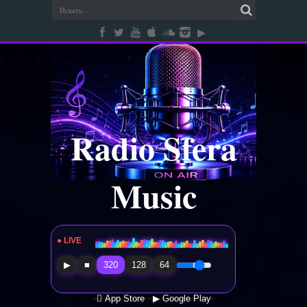
Radio Sfera
Music
● LIVE
Radio Sfera Music
▶
■
320
128
64
 App Store
▶ Google Play