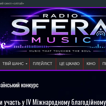
 сингл «злітай» про відчуття свобо
ic
ТВІЙ ШАНС
ПЛЕЙЛIСТ
ЦЕ ЦІКАВО
КІНО
П
раїнський конкурс
и участь у IV Міжнародному благодійному