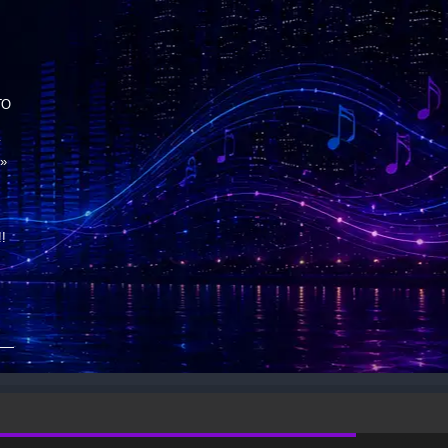
ГО
у
»
!