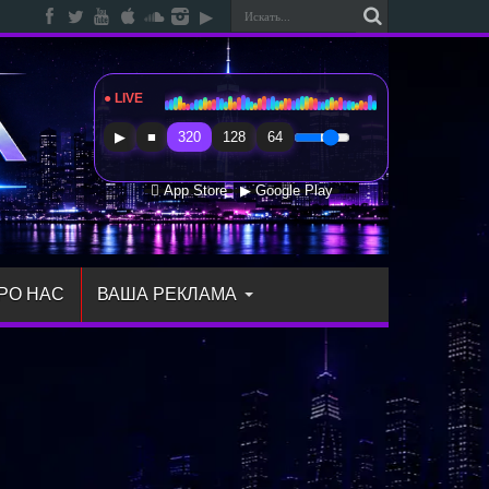
● LIVE
Radio Sfera Music
▶
■
320
128
64
 App Store
▶ Google Play
РО НАС
ВАША РЕКЛАМА