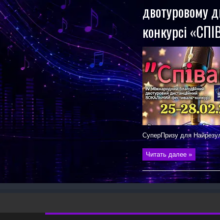
двотуровому 
конкурсі «СПІ
СуперПризу для Найрезу
Читать далее »