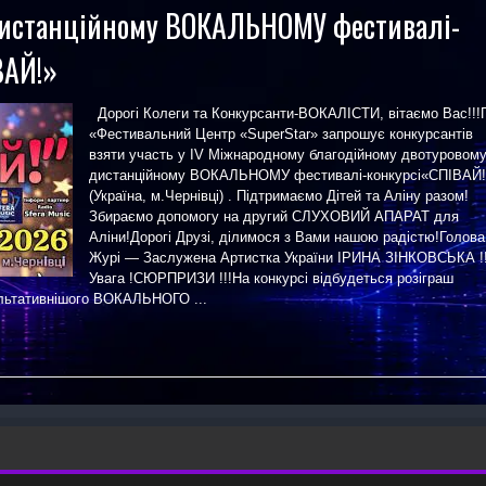
дистанційному ВОКАЛЬНОМУ фестивалі-
ВАЙ!»
Дорогі Колеги та Конкурсанти-ВОКАЛІСТИ, вітаємо Вас!!!
«Фестивальний Центр «SuperStar» запрошує конкурсантів
взяти участь у IV Міжнародному благодійному двотуровом
дистанційному ВОКАЛЬНОМУ фестивалі-конкурсі«СПІВАЙ!
(Україна, м.Чернівці) . Підтримаємо Дітей та Аліну разом!
Збираємо допомогу на другий СЛУХОВИЙ АПАРАТ для
Аліни!Дорогі Друзі, ділимося з Вами нашою радістю!Голова
Журі — Заслужена Артистка України ІРИНА ЗІНКОВСЬКА !!
Увага !СЮРПРИЗИ !!!На конкурсі відбудеться розіграш
льтативнішого ВОКАЛЬНОГО ...