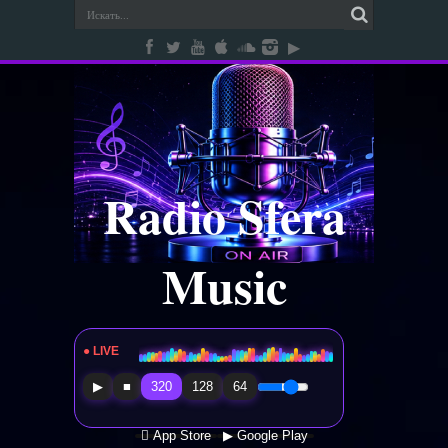
Radio Sfera
Music
● LIVE
Radio Sfera Music
▶
■
320
128
64
 App Store
▶ Google Play