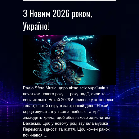
З Новим 2026 роком,
Україно!
Радіо Sfera Music щиро вітає всіх українців з
початком нового року — року надії, сили та
світлих змін. Нехай 2026-й принесе у кожен дім
тепло, спокій і віру в завтрашній день. Нехай
серця звучать в унісон з любов’ю, а мрії
знаходять крила, щоб обов’язково здійснитися.
Бажаємо, щоб у новому році звучала музика
Перемоги, єдності та життя. Щоб кожен ранок
починався ...