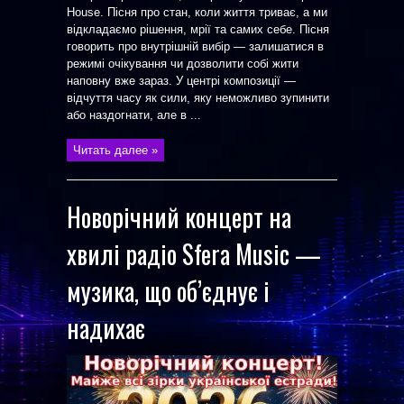
House. Пісня про стан, коли життя триває, а ми
відкладаємо рішення, мрії та самих себе. Пісня
говорить про внутрішній вибір — залишатися в
режимі очікування чи дозволити собі жити
наповну вже зараз. У центрі композиції —
відчуття часу як сили, яку неможливо зупинити
або наздогнати, але в ...
Читать далее »
Новорічний концерт на
хвилі радіо Sfera Music —
музика, що об’єднує і
надихає