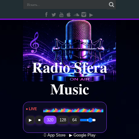
Radio Sfera
Music
● LIVE
Radio Sfera Music
▶
■
320
128
64
 App Store
▶ Google Play