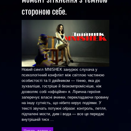
стороною себе.
Новий сингл MNISHEK занурює слухача у
психологічний конфлікт між світлою частиною
особистості та її двійником — тінню, яка діє
зухваліше, гостріше й безкомпромісніше, ніж
дозволяє собі «офіційне» я. Лірична героїня
заперечує власні вчинки, перекладаючи провину
на іншу сутність, що нібито керує подіями. У
тексті звучать потужні образи: контроль, петля,
підпалені мости, дим і вода — все це передає
внутрішній тиск ...
Читать далее »