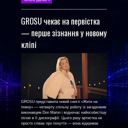
GROSU чекає на первістка
— перше зізнання у новому
кліпі
GROSU представила новий сингл «Жити на
повну» — четверту спільну роботу із загадковим
виконавцем Don Maron і водночас найособистішу
пісню в її дискографії. Цього разу артистка не
просто співає про почуття — вона відкриває