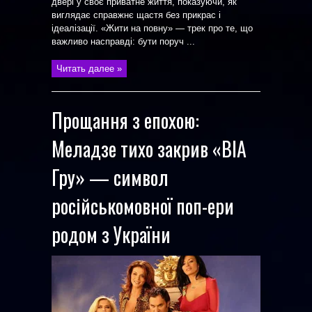
двері у своє приватне життя, показуючи, як
виглядає справжнє щастя без прикрас і
ідеалізації. «Жити на повну» — трек про те, що
важливо насправді: бути поруч ...
Читать далее »
Прощання з епохою:
Меладзе тихо закрив «ВІА
Гру» — символ
російськомовної поп-ери
родом з України