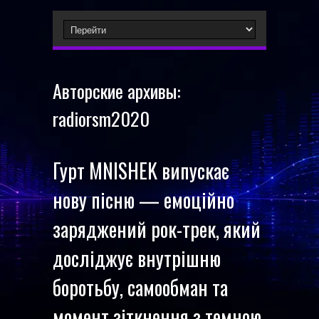
Авторские архивы:
radiorsm2020
Гурт MNISHEK випускає
нову пісню — емоційно
заряджений рок-трек, який
досліджує внутрішню
боротьбу, самообман та
момент зіткнення з темною