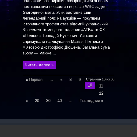
надважкій вазі вирішив розпрощатися зі своїм
чемпіонським поясом за версією WBC задля
благодійної мети. Усик виставив свій
легендарний пояс на аукціон — покупцем
історичного трофея став відомий український
бізнесмен та меценат, власник «АТБ» та ФК
«Полісся» Геннадій Буткевич. Усі кошти
спрямували на лікування Матвія Нікітюка з
м’язовою дистрофією Дюшена. Загальна сума
збору — майже ...
Читать далее »
« Первая
...
«
8
9
Страница 10 из 65
10
11
12
»
20
30
40
...
Последняя »