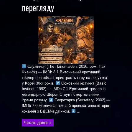
перегляду
Служниця (The Handmaiden, 2016, реж. Пак
Чхан-Ук) — IMDb 8.1 Витончений еротичний
трилер про обман, пристрасть і гру на почуттях
у Кореї 30-х років.
Основний інстинкт (Basic
Instinct, 1992) — IMDb 7.1 Еротичний трилер із
легендарною Шерон Стоун і смертельними
іграми розуму.
Секретарка (Secretary, 2002) —
IMDb 7.0 Незвична, ніжна й провокативна історія
кохання з БДСМ-відтінком.
...
Читать далее »