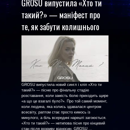
GROSU випустила «Хто ти
такий?» — маніфест про
те, як забути колишнього
GROSU випустила новий сингл і кліп «Хто ти
такий?» — пісню про фінальну стадію
розставання, коли замість болю приходить щире
«а що це взагалі було?». Про той самий момент,
коли людина, яка колись здавалася центром
всесвіту, раптом стає просто кимось із
минулого, а біль всередині нарешті загоюється.
«Хто ти такий?» — нетипова пісня про кінцевий
стан після розриву відносин. GROSU ...