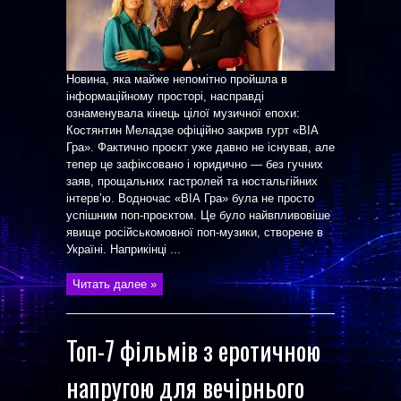
Новина, яка майже непомітно пройшла в
інформаційному просторі, насправді
ознаменувала кінець цілої музичної епохи:
Костянтин Меладзе офіційно закрив гурт «ВІА
Гра». Фактично проєкт уже давно не існував, але
тепер це зафіксовано і юридично — без гучних
заяв, прощальних гастролей та ностальгійних
інтерв’ю. Водночас «ВІА Гра» була не просто
успішним поп-проєктом. Це було найвпливовіше
явище російськомовної поп-музики, створене в
Україні. Наприкінці ...
Читать далее »
Топ-7 фільмів з еротичною
напругою для вечірнього