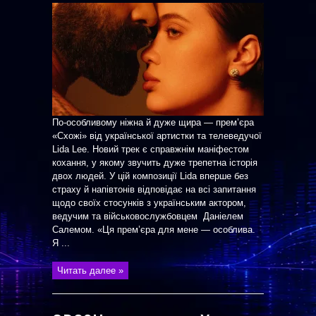
По-особливому ніжна й дуже щира — прем’єра
«Схожі» від української артистки та телеведучої
Lida Lee. Новий трек є справжнім маніфестом
кохання, у якому звучить дуже трепетна історія
двох людей. У цій композиції Lida вперше без
страху й напівтонів відповідає на всі запитання
щодо своїх стосунків з українським актором,
ведучим та військовослужбовцем Даніелем
Салемом. «Ця прем’єра для мене — особлива.
Я ...
Читать далее »