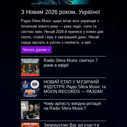
З Новим 2026 роком, Україно!
Радіо Sfera Music щиро вітає всіх українців з
початком нового року — року надії, сили та
світлих змін. Нехай 2026-й принесе у кожен дім
тепло, спокій і віру в завтрашній день. Нехай
серця звучать в унісон з любов’ю, а мрії ...
Читать далее »
Radio Sfera Music святкує 7
років в ефірі!
НОВИЙ ЕТАП У МУЗИЧНІЙ
ІНДУСТРІЇ: Радіо Sfera Music та
MOON RECORDS — РАЗОМ!
Чому артисту вигідна ротація
на Radio Sfera Music?
Запрошуємо Вас до участі в