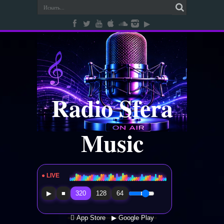
Radio Sfera
Music
● LIVE
Radio Sfera Music
▶
■
320
128
64
 App Store
▶ Google Play