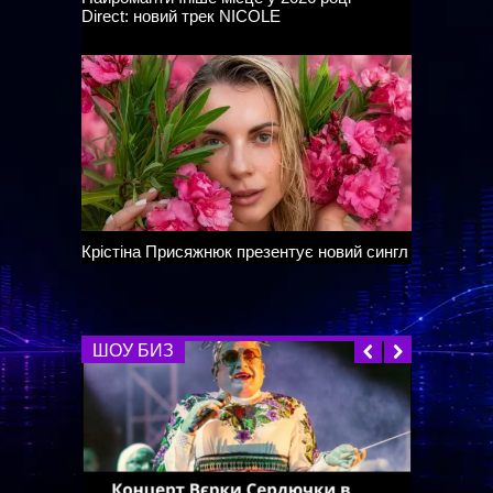
Direct: новий трек NICOLE
Крістіна Присяжнюк презентує новий сингл
«Руки-пелюстки» — легкий літній
саундтрек закоханих сердець.
ШОУ БИЗ