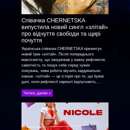
Співачка CHERNETSKA
випустила новий сингл «злітай»
про відчуття свободи та щирі
почуття
Українська співачка CHERNETSKA презентує
новий трек «злітай». Після попереднього
максісинглу, що занурював у важку рефлексію,
самотність та пошук себе серед чужих
очікувань, нова робота звучить кардинально
інакше. «злітай» — це історія про те, що буває
далі, коли рефлексії нарешті відпускають, ...
Читать далее »