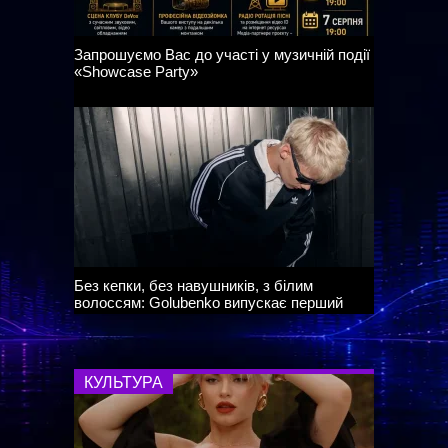
Запрошуємо Вас до участі у музичній події
«Showcase Party»
Без кепки, без навушників, з білим
волоссям: Golubenko випускає перший
трек після кардинальної зміни іміджу
КУЛЬТУРА