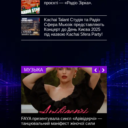
проєкті — «Радіо Зірка».
Kachai Talant Студія та Радіо
Сфера Мьюзік представляють
Концерт до День Києва 2025
під назвою Kachai Sfera Party!
МУЗЫКА
FAYA презентувала сингл «Арівідерчі» —
танцювальний маніфест жіночої сили