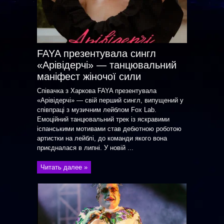
FAYA презентувала сингл
«Арівідерчі» — танцювальний
маніфест жіночої сили
Співачка з Харкова FAYA презентувала
«Арівідерчі» — свій перший сингл, випущений у
співпраці з музичним лейблом Fox Lab.
Емоційний танцювальний трек із яскравими
іспанськими мотивами став дебютною роботою
артистки на лейблі, до команди якого вона
приєдналася в липні. У новій ...
Читать далее »