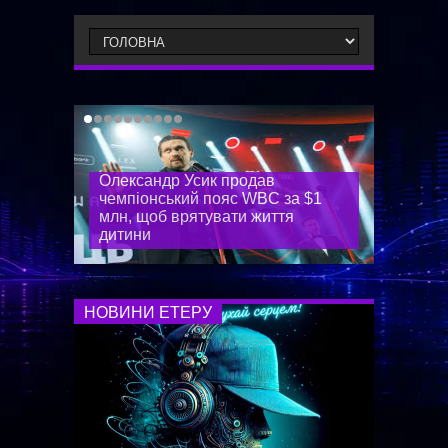
Олександр Усик продав
чемпіонський пояс WBC за $1
млн, щоб врятувати життя
дитини
НОВИНИ ЕТЕРУ