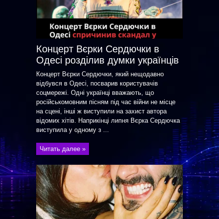
Концерт Вєрки Сердючки в
Одесі розділив думки українців
Концерт Вєрки Сердючки, який нещодавно
відбувся в Одесі, посварив користувачів
соцмережі. Одні українці вважають, що
російськомовним пісням під час війни не місце
на сцені, інші ж виступили на захист автора
відомих хітів. Наприкінці липня Вєрка Сердючка
виступила у одному з ...
Читать далее »