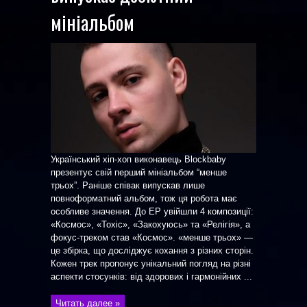
мініальбом
Український хіп-хоп виконавець Blockbaby
презентує свій перший мініальбом “менше
трьох”. Раніше співак випускав лише
повноформатний альбом, тож ця робота має
особливе значення. До EP увійшли 4 композиції:
«Космос», «Toxic», «Закохуюсь» та «Релігія», а
фокус-треком став «Космос». «менше трьох» —
це збірка, що досліджує кохання з різних сторін.
Кожен трек пропонує унікальний погляд на різні
аспекти стосунків: від здорових і гармонійних ...
Читать далее »