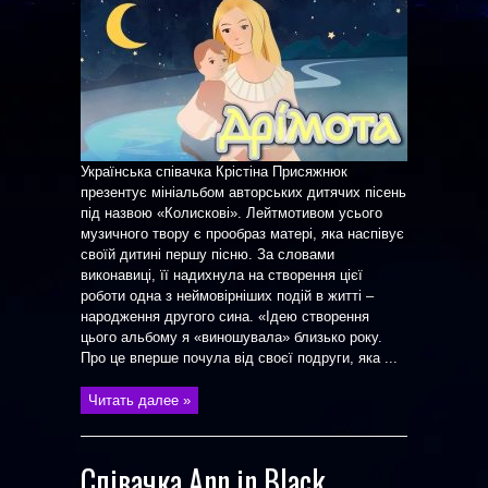
Українська співачка Крістіна Присяжнюк
презентує мініальбом авторських дитячих пісень
під назвою «Колискові». Лейтмотивом усього
музичного твору є прообраз матері, яка наспівує
своїй дитині першу пісню. За словами
виконавиці, її надихнула на створення цієї
роботи одна з неймовірніших подій в житті –
народження другого сина. «Ідею створення
цього альбому я «виношувала» близько року.
Про це вперше почула від своєї подруги, яка ...
Читать далее »
Співачка Ann in Black