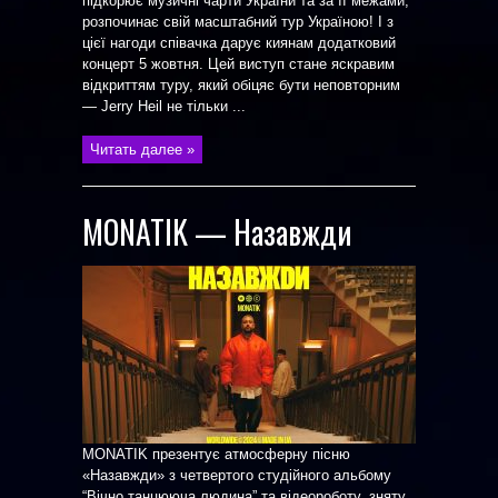
підкорює музичні чарти України та за її межами,
розпочинає свій масштабний тур Україною! І з
цієї нагоди співачка дарує киянам додатковий
концерт 5 жовтня. Цей виступ стане яскравим
відкриттям туру, який обіцяє бути неповторним
— Jerry Heil не тільки ...
Читать далее »
MONATIK — Назавжди
MONATIK презентує атмосферну пісню
«Назавжди» з четвертого студійного альбому
“Вічно танцююча людина” та відеороботу, зняту