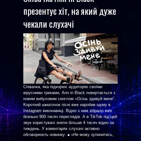
презентує хіт, на який дуже
чекали слухачі
Співачка, яка підкорює аудиторію своїми
вірусними треками, Ann in Black повертається з
новим вибуховим синглом «Осінь здивуй мене”.
Короткий шматочок пісні вже наробив шуму в
Instagram виконавиці. Відео з ним зібрало вже
близько 900 тисяч переглядів. А в TikTok під цей
звук користувачі зняли більше 4 тисяч відео за
тиждень. У коментарях слухачі активно
обговорюють новинку: ● «Не можу зупинитись,
...