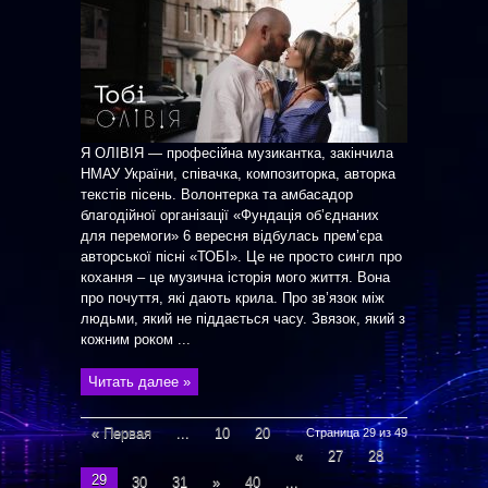
Я ОЛІВІЯ — професійна музикантка, закінчила
НМАУ України, співачка, композиторка, авторка
текстів пісень. Волонтерка та амбасадор
благодійної організації «Фундація обʼєднаних
для перемоги» 6 вересня відбулась премʼєра
авторської пісні «ТОБІ». Це не просто сингл про
кохання – це музична історія мого життя. Вона
про почуття, які дають крила. Про зв’язок між
людьми, який не піддається часу. Звязок, який з
кожним роком ...
Читать далее »
« Первая
...
10
20
Страница 29 из 49
«
27
28
29
30
31
»
40
...