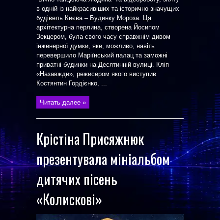
в одній із найкрасивіших та історично значущих
будівель Києва – Будинку Мороза. Ця
архітектурна перлина, створена Йосипом
Зекцером, була свого часу справжнім дивом
інженерної думки, яке, можливо, навіть
перевершило Маріїнський палац та заможні
приватні будинки на Десятинній вулиці. Кліп
«Назавжди», режисером якого виступив
Костянтин Гордієнко, ...
Читать далее »
Крістіна Присяжнюк
презентувала мініальбом
дитячих пісень
«Колискові»