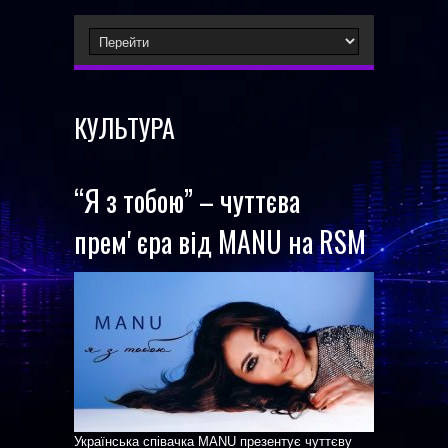
КУЛЬТУРА
“Я з тобою” – чуттєва
премʼєра від MANU на RSM
Українська співачка MANU презентує чуттєву