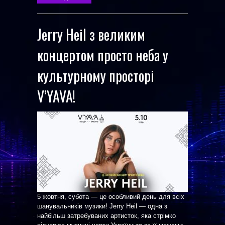
Jerry Heil з великим
концертом просто неба у
культурному просторі
V’YAVA!
5 жовтня, субота — це особливий день для всіх
шанувальників музики! Jerry Heil — одна з
найбільш затребуваних артисток, яка стрімко