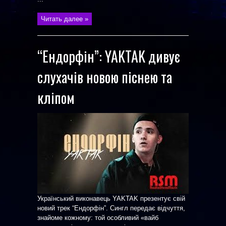
Читать далее »
“Ендорфін”: YAKTAK дивує
слухачів новою піснею та
кліпом
Український виконавець YAKTAK презентує свій
новий трек “Ендорфін”. Сингл передає відчуття,
знайоме кожному: той особливий «вайб