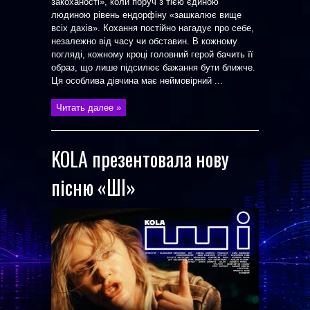
закоханості», коли поруч з тією єдиною
людиною рівень ендорфіну «зашкалює вище
всіх дахів». Кохання постійно нагадує про себе,
незалежно від часу чи обставин. В кожному
погляді, кожному кроці головний герой бачить її
образ, що лише підсилює бажання бути ближче.
Ця особлива дівчина має неймовірний ...
Читать далее »
KOLA презентовала нову
пісню «ШІ»