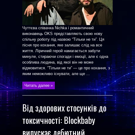
Чуттєва співачка Nichka і романтичний
виконавець OKS представляють свою нову
спільну роботу під назвою “Тільки не ти”. Ця
пісня про кохання, яке залишає слід на все
життя. Ліричний герой намагається забути
минуле, стираючи спогади і емоції, але є одна
особлива людина, від якої він не може
відмовитися. “Тільки не ти” — це про кохання, з
яким неможливо існувати, але ще ...
Читать далее »
Від здорових стосунків до
токсичності: Blockbaby
випускає дебютний