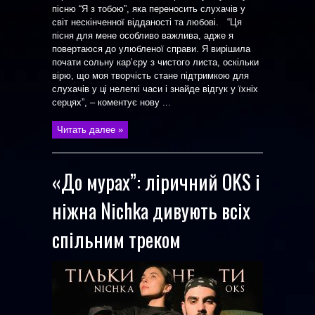
пісню “Я з тобою”, яка переносить слухачів у
світ нескінченної відданості та любові. “Ця
пісня для мене особливо важлива, адже я
повертаюся до улюбленої справи. Я вирішила
почати сольну карʼєру з чистого листа, оскільки
вірю, що моя творчість стане підтримкою для
слухачів у ці нелегкі часи і знайде відгук у їхніх
серцях”, – коментує нову ...
Читать далее »
«До мурах”: ліричний OKS і
ніжна Nichka дивують всіх
спільним треком