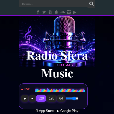
Radio Sfera
Music
● LIVE
Radio Sfera Music
▶
■
320
128
64
 App Store
▶ Google Play