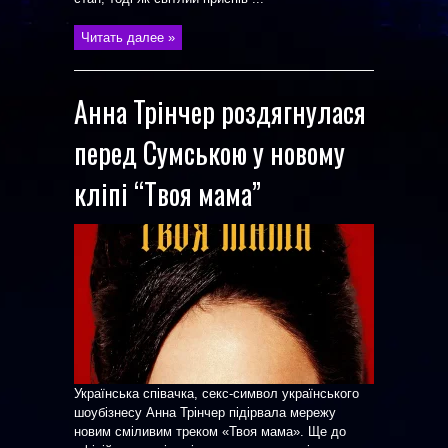
Читать далее »
Анна Трінчер роздягнулася
перед Сумською у новому
кліпі “Твоя мама”
Українська співачка, секс-символ українського
шоубізнесу Анна Трінчер підірвала мережу
новим сміливим треком «Твоя мама». Ще до