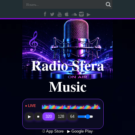
Radio Sfera
Music
● LIVE
Radio Sfera Music
▶
■
320
128
64
 App Store
▶ Google Play