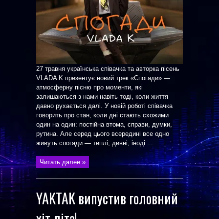
27 травня українська співачка та авторка пісень
VLADA K презентує новий трек «Спогади» —
атмосферну пісню про моменти, які
залишаються з нами навіть тоді, коли життя
давно рухається далі. У новій роботі співачка
говорить про стан, коли дні стають схожими
один на один: постійна втома, справи, думки,
рутина. Але серед цього всередині все одно
живуть спогади — теплі, дивні, іноді ...
Читать далее »
YAKTAK випустив головний
хіт літа!