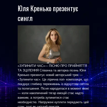
Юля Кренько презентує
сингл
«ЗУПИНИТИ ЧАС»— ПІСНЮ ПРО ПРИЙНЯТТЯ
ТА ЗЦІЛЕННЯ Співачка та авторка пісень Юля
Кренько презентує новий авторський трек —
«Зупинити час». Це лірична поп- композиція, що
поєднує глибину переживань із відчуттям світла
та полегшення. Пісня народилася в момент межі
— коли накопичений тягар емоцій стає надто
важким, а потреба зупинитися стає
необхідністю. Напружені куплети передають цей
стан, тоді як світлий приспів ...