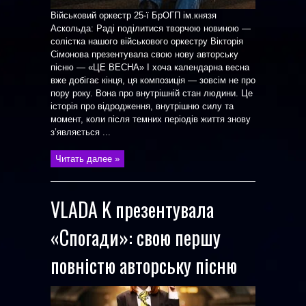
Військовий оркестр 25-ї БрОГП ім.князя
Аскольда: Раді поділитися творчою новиною —
солістка нашого військового оркестру Вікторія
Сімонова презентувала свою нову авторську
пісню — «ЦЕ ВЕСНА» І хоча календарна весна
вже добігає кінця, ця композиція — зовсім не про
пору року. Вона про внутрішній стан людини. Це
історія про відродження, внутрішню силу та
момент, коли після темних періодів життя знову
з’являється ...
Читать далее »
VLADA K презентувала
«Спогади»: свою першу
повністю авторську пісню