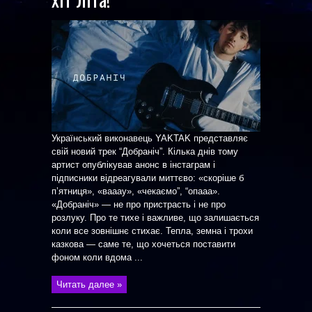
Український виконавець YAKTAK представляє
свій новий трек “Добраніч”. Кілька днів тому
артист опублікував анонс в інстаграм і
підписники відреагували миттєво: «скоріше б
п’ятниця», «вааау», «чекаємо”, “опааа».
«Добраніч» — не про пристрасть і не про
розлуку. Про те тихе і важливе, що залишається
коли все зовнішнє стихає. Тепла, земна і трохи
казкова — саме те, що хочеться поставити
фоном коли вдома ...
Читать далее »