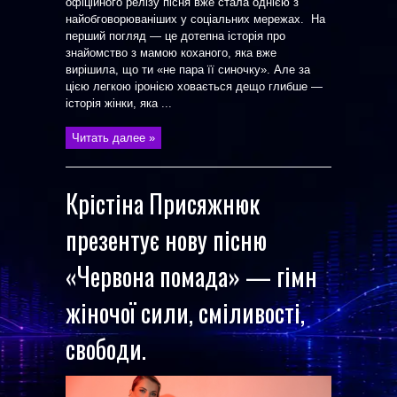
офіційного релізу пісня вже стала однією з
найобговорюваніших у соціальних мережах. На
перший погляд — це дотепна історія про
знайомство з мамою коханого, яка вже
вирішила, що ти «не пара її синочку». Але за
цією легкою іронією ховається дещо глибше —
історія жінки, яка ...
Читать далее »
Крістіна Присяжнюк
презентує нову пісню
«Червона помада» — гімн
жіночої сили, сміливості,
свободи.