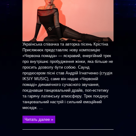
Українська співачка та авторка пісень Крістіна
Присяжнюк представляє нову композицію
«Червона помада» — яскравий, енергійний трек
про внутрішнє пробудження жінки, яка більше не
просить дозволу бути собою. Саунд
продюсером пісні став Андрій Ігнатченко (студія
IKSIY MUSIC), саме він надав «Червоній
помаді» динамічного сучасного звучання,
поєднавши танцювальний драйв, поп-естетику
та гарячу латинську атмосферу. Трек поєднує
танцювальний настрій і сильний емоційний
меседж. ...
Читать далее »