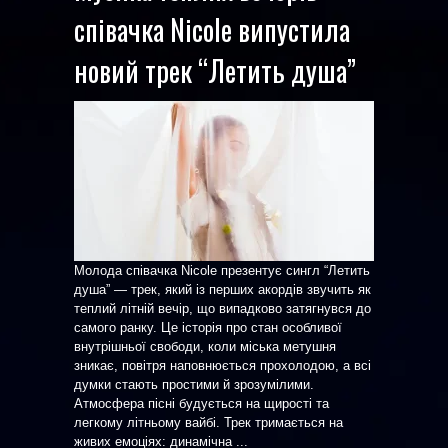
співачка Nicole випустила
новий трек “Летить душа”
Молода співачка Nicole презентує сингл “Летить
душа” — трек, який із перших акордів звучить як
теплий літній вечір, що випадково затягнувся до
самого ранку. Це історія про стан особливої
внутрішньої свободи, коли міська метушня
зникає, повітря наповнюється прохолодою, а всі
думки стають простими й зрозумілими.
Атмосфера пісні будується на щирості та
легкому літньому вайбі. Трек тримається на
живих емоціях: динамічна ...