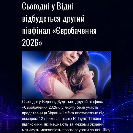
Сьогодні у Відні
відбудеться другий
півфінал «Євробачення
2026»
Сьогодні у Відні відбудеться другий півфінал
«Євробачення 2026», у якому бере участь
представниця України Lelѐka виступатиме під
номером 12 і виконає пісню Ridnym. Ті наші
підписники, які мешкають за межами України,
матимуть можливість проголосувати за неї. Шоу