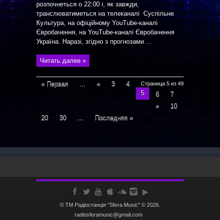
розпочнеться о 22:00 і, як завжди,
транслюватиметься на телеканалі Суспільне
Культура, на офіційному YouTube-каналі
Євробачення, на YouTube-каналі Євробачення
Україна. Наразі, згідно з прогнозами ...
Читать далее »
« Первая
...
«
3
4
Страница 5 из 49
5
6
7
»
10
20
30
...
Последняя »
© ТМ Радiостанцiя "Sfera Music" © 2026.
radiosferamusic@gmail.com