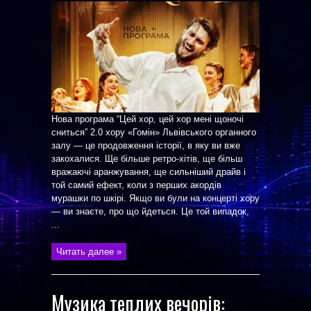
Нова програма “Цей хор, цей хор мені щоночі
сниться” 2.0 хору «Гомін» Львівського органного
залу — це продовження історії, в яку ви вже
закохалися. Ще більше ретро-хітів, ще більш
вражаючі аранжування, ще сильніший драйв і
той самий ефект, коли з перших акордів
мурашки по шкірі. Якщо ви були на концерті хору
— ви знаєте, про що йдеться. Це той випадок,
...
Читать далее »
Музика теплих вечорів: