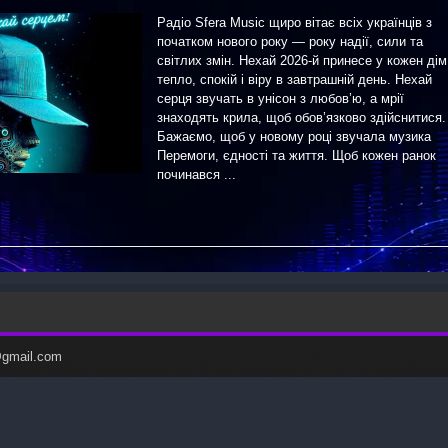
Радіо Sfera Music щиро вітає всіх українців з
початком нового року — року надії, сили та
світлих змін. Нехай 2026-й принесе у кожен дім
тепло, спокій і віру в завтрашній день. Нехай
серця звучать в унісон з любов’ю, а мрії
знаходять крила, щоб обов’язково здійснитися.
Бажаємо, щоб у новому році звучала музика
Перемоги, єдності та життя. Щоб кожен ранок
починався ...
c@gmail.com