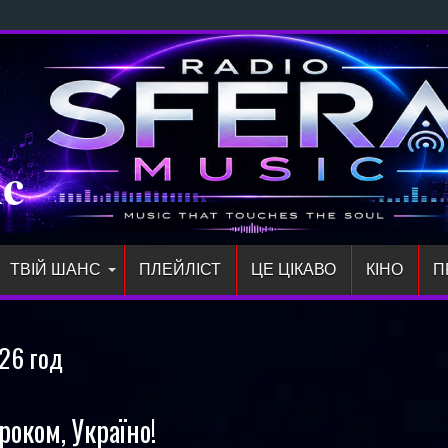
ий синг
ic
ТВІЙ ШАНС
ПЛЕЙЛIСТ
ЦЕ ЦІКАВО
КІНО
П
26 год
оком, Україно!