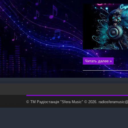
Читать далее »
© ТМ Радiостанцiя "Sfera Music" © 2026. radiosferamusi