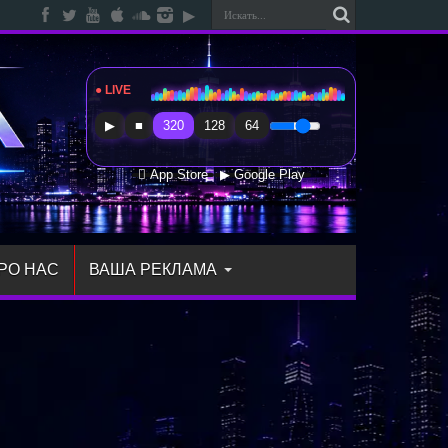
● LIVE
Radio Sfera Music
▶
■
320
128
64
 App Store
▶ Google Play
РО НАС
ВАША РЕКЛАМА