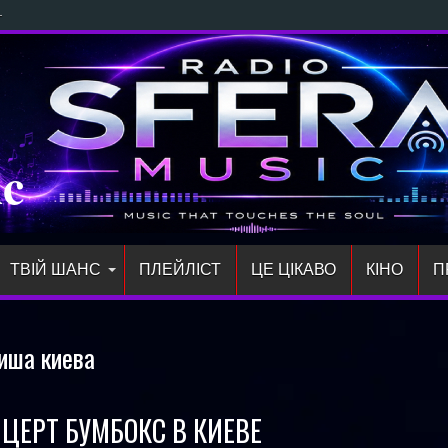
Direct: новий т
ic
ТВІЙ ШАНС
ПЛЕЙЛIСТ
ЦЕ ЦІКАВО
КІНО
П
иша киева
ЦЕРТ БУМБОКС В КИЕВЕ