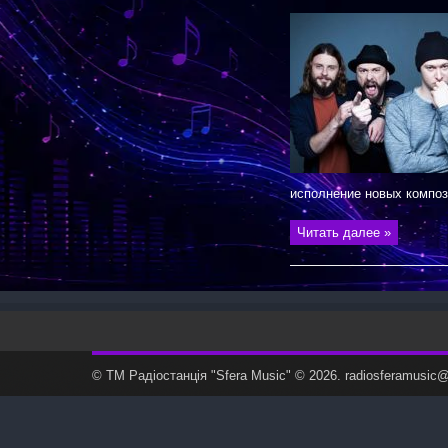
исполнение новых компо
Читать далее »
© ТМ Радiостанцiя "Sfera Music" © 2026. radiosferamusi