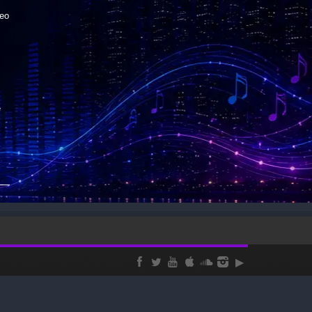
reo
е