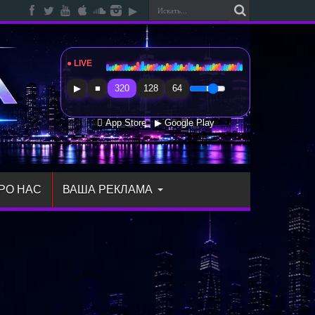
● LIVE
Radio Sfera Music
▶
■
320
128
64
 App Store
▶ Google Play
РО НАС
ВАША РЕКЛАМА