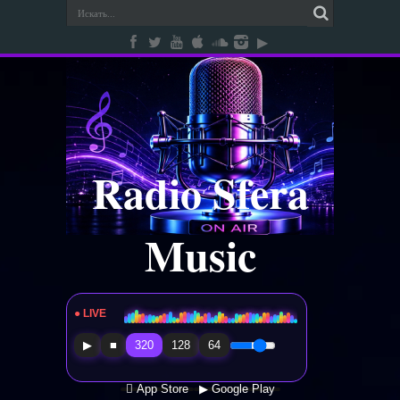
Radio Sfera
Music
● LIVE
Radio Sfera Music
▶
■
320
128
64
 App Store
▶ Google Play