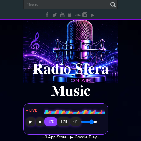
Radio Sfera
Music
● LIVE
Radio Sfera Music
▶
■
320
128
64
 App Store
▶ Google Play