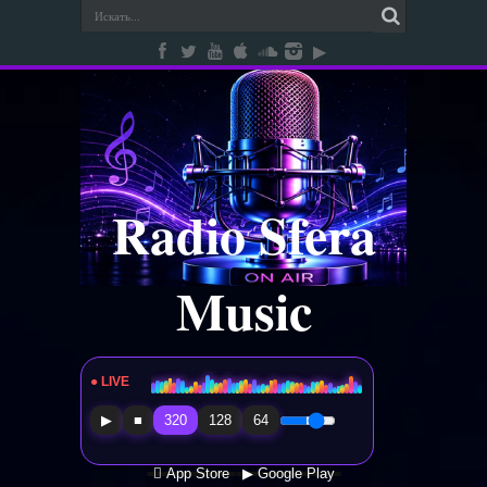
Radio Sfera
Music
● LIVE
Radio Sfera Music
▶
■
320
128
64
 App Store
▶ Google Play