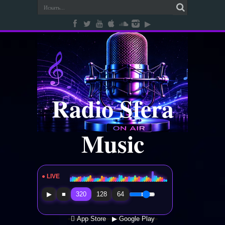
Radio Sfera
Music
● LIVE
Radio Sfera Music
▶
■
320
128
64
 App Store
▶ Google Play