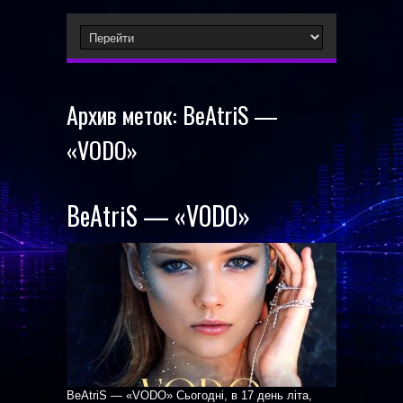
Архив меток:
BeAtriS —
«VODO»
BeAtriS — «VODO»
BeAtriS — «VODO» Cьогодні, в 17 день літа,