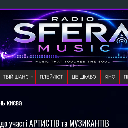
 Direc
ic
ТВІЙ ШАНС
ПЛЕЙЛIСТ
ЦЕ ЦІКАВО
КІНО
П
нь києва
о участі АРТИСТІВ та МУЗИКАНТІВ