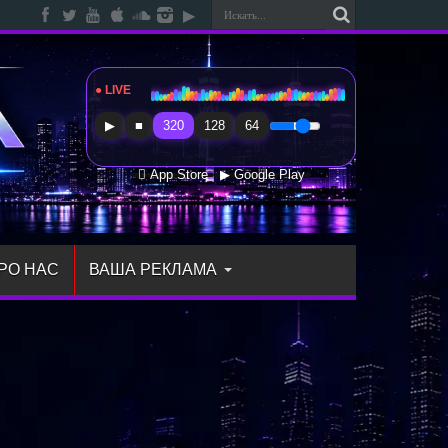
● LIVE
Radio Sfera Music
▶
■
320
128
64
 App Store
▶ Google Play
РО НАС
ВАША РЕКЛАМА