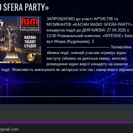
O SFERA PARTY»
ЗАПРОШУЄМО до участі АРТИСТІВ та
МУЗИКАНТІВ «KACHAI RADIO SFERA PARTY»
концертна подія до ДНЯ КИЄВА! 27.04.2025 о
13:00 Розважальний комплекс «INTENSE» Київ
вул.Мокра (Кудряшова), 3
————————————————- Телевізійна
зйомка події, кожний учасник отримує відео
виступу (зйомка на декілька камер, монтаж),
розміщення відео версії концерту на каналах
 події. Можливість виконувати як авторські хіти так і кавер-версії відоми
c@gmail.com