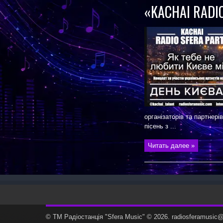
«KACHAI RADI
організаторів та партнерів
пісень з ...
Читать далее »
© ТМ Радiостанцiя "Sfera Music" © 2026. radiosferamusi