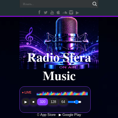
Radio Sfera
Music
● LIVE
Radio Sfera Music
▶
■
320
128
64
 App Store
▶ Google Play