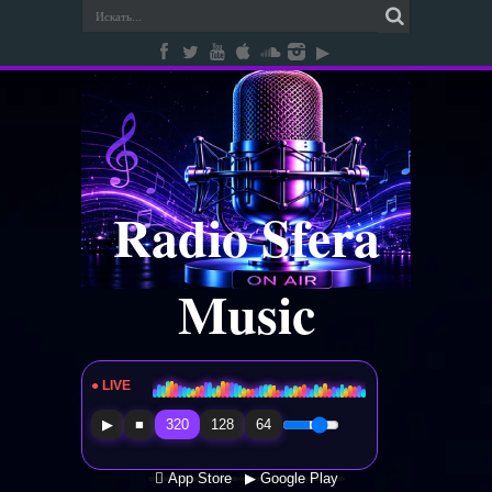
Radio Sfera
Music
● LIVE
Radio Sfera Music
▶
■
320
128
64
 App Store
▶ Google Play