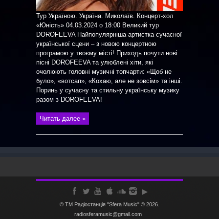
Тур Україною. Україна. Миколаїв. Концерт-хол
«Юність» 04.03.2024 о 18:00 Великий тур
DOROFEEVA Найпопулярніша артистка сучасної
української сцени – з новою концертною
програмою у твоєму місті! Приходь почути нові
пісні DOROFEEVA та улюблені хіти, які
очолюють головні музичні топчарти: «Щоб не
було», «вотсап», «Кохаю, але не зовсім» та інші.
Поринь у сучасну та стильну українську музику
разом з DOROFEEVA!
Читать далее »
© ТМ Радiостанцiя "Sfera Music" © 2026.
radiosferamusic@gmail.com