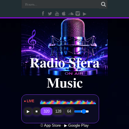
Radio Sfera
Music
● LIVE
Radio Sfera Music
▶
■
320
128
64
 App Store
▶ Google Play