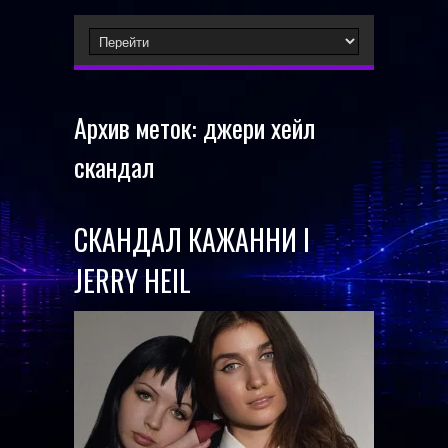
Архив меток:
джери хейл
скандал
СКАНДАЛ КАЖАННИ І
JERRY HEIL