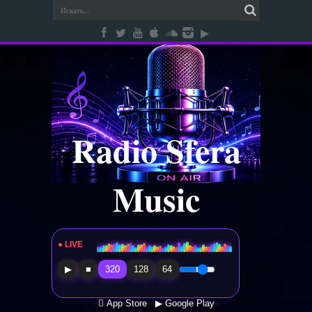
Radio Sfera
Music
● LIVE
Radio Sfera Music
▶
■
320
128
64
 App Store
▶ Google Play