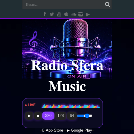
Radio Sfera
Music
● LIVE
Radio Sfera Music
▶
■
320
128
64
 App Store
▶ Google Play