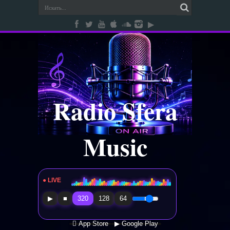
Radio Sfera
Music
● LIVE
Radio Sfera Music
▶
■
320
128
64
 App Store
▶ Google Play