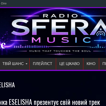
Direct: новий трек NI
ic
ТВІЙ ШАНС
ПЛЕЙЛIСТ
ЦЕ ЦІКАВО
КІНО
П
ELISHA
ачка ESELISHA презентує свій новий трек