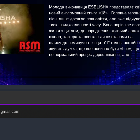
Молода виконавиця ESELISHA представляє св
новий англомовний сингл «18». Головна героїн
пісні лише досягла повноліття, але вже відчув
тиск швидкоплинності часу. Вона порівнює сво
життя з циклом, де народження, дитячий садок
школа, кар’єра та освіта є лише етапами на
шляху до неминучого кінця. У її голові постійно
звучить думка, що все повинно бути «fine», що
це нормальний процес дорослішання, але ...
c@gmail.com