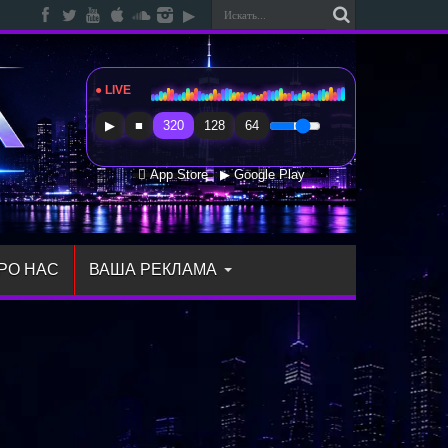
● LIVE
Radio Sfera Music
▶
■
320
128
64
 App Store
▶ Google Play
РО НАС
ВАША РЕКЛАМА