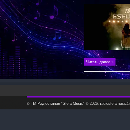
Читать далее »
© ТМ Радiостанцiя "Sfera Music" © 2026. radiosferamusi