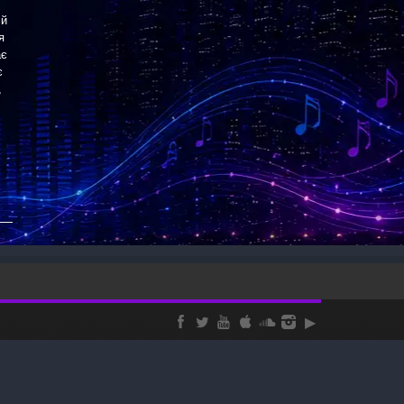
ій
я
ає
є
,