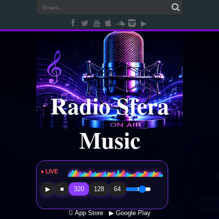
Radio Sfera
Music
● LIVE
Radio Sfera Music
▶
■
320
128
64
 App Store
▶ Google Play