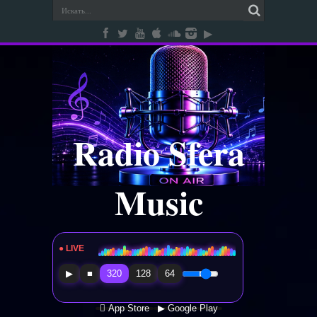
Radio Sfera
Music
● LIVE
Radio Sfera Music
▶
■
320
128
64
 App Store
▶ Google Play