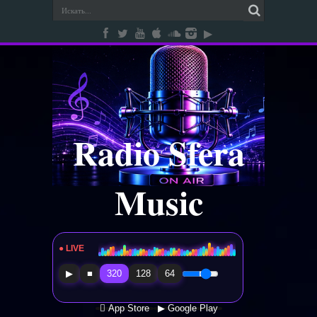
Radio Sfera
Music
● LIVE
Radio Sfera Music
▶
■
320
128
64
 App Store
▶ Google Play