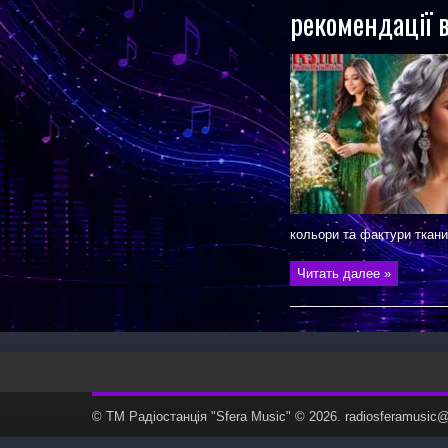
рекомендації 
кольори та фактури тканин
Читать далее »
© ТМ Радiостанцiя "Sfera Music" © 2026. radiosferamusi