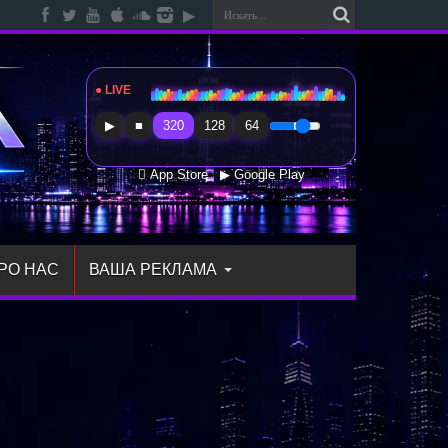
● LIVE
Radio Sfera Music
▶
■
320
128
64
 App Store
▶ Google Play
РО НАС
ВАША РЕКЛАМА