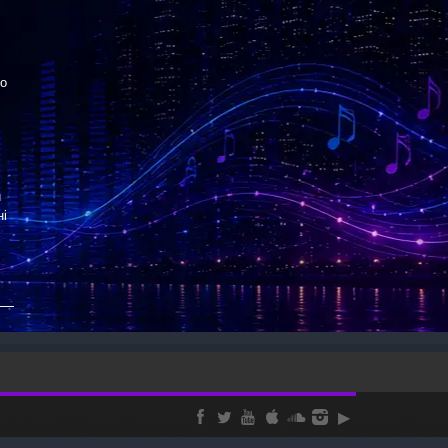
до
й
ні