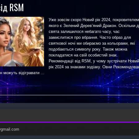
від RSM
Уже зовсім скоро Новий рік 2024, покровителем
якого є Зелений Дерев’яний Дракон. Оскільки 
свята залишилося небагато часу, час
замислитися про вбрання. Часто образ для
святкової ночі ми обираємо за кольорами, які
подобаються символу року. Також можна
покладатися на свій особистий знак.
Рекомендації від RSM, у чому зустрічати Нови
рік 2024 за знаками зодіаку. Овни Рекомендова
 можуть відігравати ...
c@gmail.com