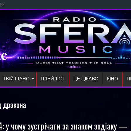
й сингл «злітай» п
ic
ТВІЙ ШАНС
ПЛЕЙЛIСТ
ЦЕ ЦІКАВО
КІНО
П
д дракона
: у чому зустрічати за знаком зодіаку —