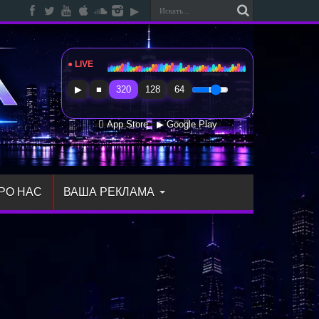
● LIVE
Radio Sfera Music
▶
■
320
128
64
 App Store
▶ Google Play
РО НАС
ВАША РЕКЛАМА