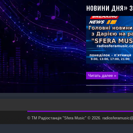
новини дня» з
Читать далее »
© ТМ Радiостанцiя "Sfera Music" © 2026. radiosferamusi