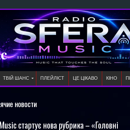
» —
ic
ТВІЙ ШАНС
ПЛЕЙЛIСТ
ЦЕ ЦІКАВО
КІНО
П
рячие новости
 Music стартує нова рубрика – «Головні