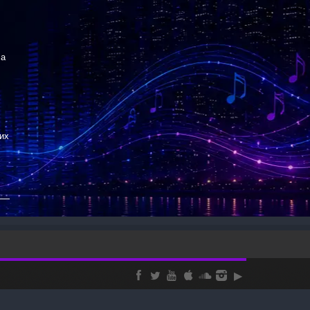
ча
,
вих