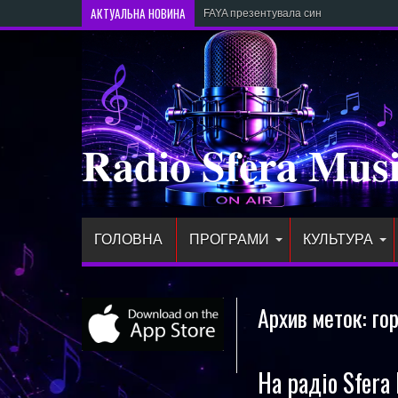
АКТУАЛЬНА НОВИНА
FAYA презентувала сингл «Арівідерчі
Radio Sfera Mus
ГОЛОВНА
ПРОГРАМИ
КУЛЬТУРА
Архив меток:
го
На радіо Sfera