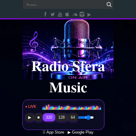
Radio Sfera
Music
● LIVE
Radio Sfera Music
▶
■
320
128
64
 App Store
▶ Google Play