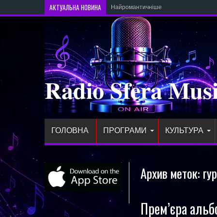
АКТУАЛЬНА НОВИНА
Найромантичніше місце у 2026 роц
Radio Sfera Mus
ГОЛОВНА
ПРОГРАМИ
КУЛЬТУРА
Архив меток:
гу
Прем’єра альб