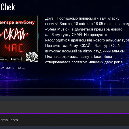
dChek
Друзі! Поспішаємо повідомити вам класну
новину! Завтра, 18 квітня о 18:05 в ефірі на рад
«Sfera Music», відбудеться прем’єра нового
альбому гурту СКАЙ. Не пропустіть
насолодитися драйвом від нового альбому гурт
Про зміст альбому: СКАЙ – Час Гурт Скай
випускає восьмий за ліком студійний альбом.
Платівка отримала назву «Час». Вона
створювалася протягом минулих двох років.
 років, не ...
c@gmail.com