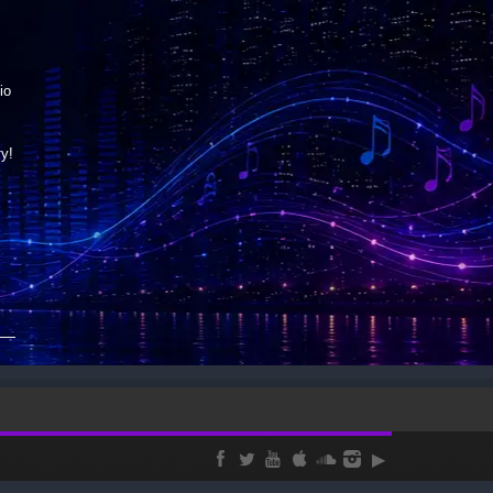
іо
у!