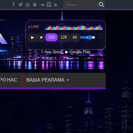
● LIVE
Radio Sfera Music
▶
■
320
128
64
 App Store
▶ Google Play
РО НАС
ВАША РЕКЛАМА