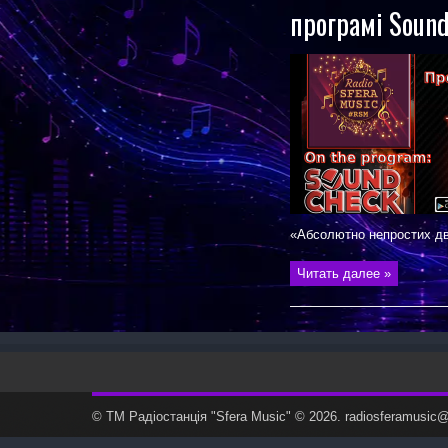
програмі Soun
«Абсолютно непростих двох
Читать далее »
© ТМ Радiостанцiя "Sfera Music" © 2026. radiosferamusi