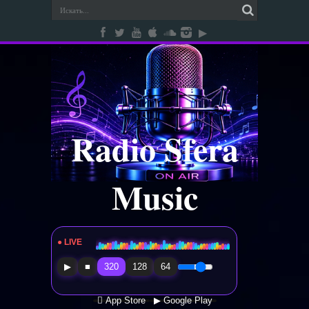
Radio Sfera
Music
● LIVE
Radio Sfera Music
▶
■
320
128
64
 App Store
▶ Google Play