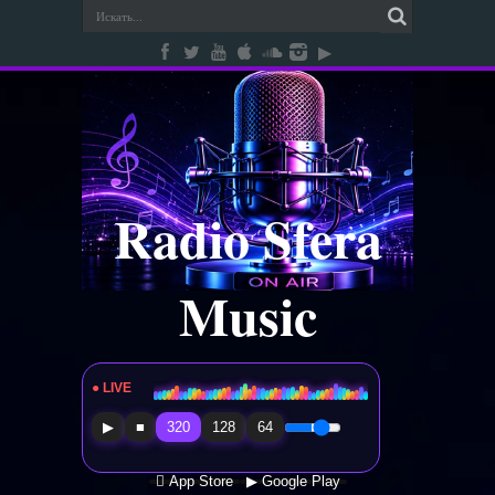
Radio Sfera
Music
● LIVE
Radio Sfera Music
▶
■
320
128
64
 App Store
▶ Google Play