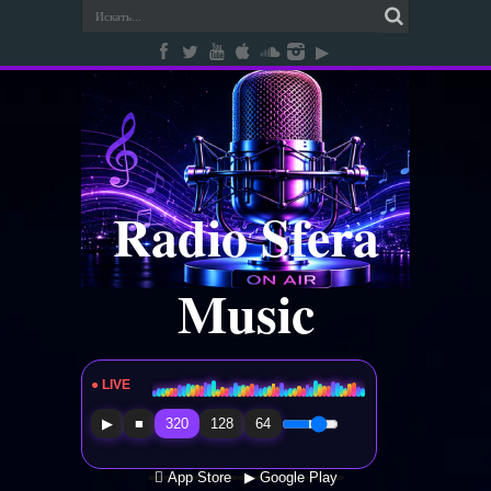
Radio Sfera
Music
● LIVE
Radio Sfera Music
▶
■
320
128
64
 App Store
▶ Google Play