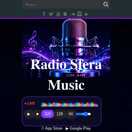
Radio Sfera
Music
● LIVE
Radio Sfera Music
▶
■
320
128
64
 App Store
▶ Google Play