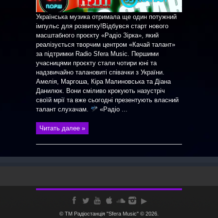
Українська музика отримала ще один потужний
імпульс для розвитку!Відбувся старт нового
масштабного проєкту «Радіо Зірка», який
реалізується творчим центром «Качай талант»
за підтримки Radio Sfera Music. Першими
учасницями проєкту стали чотири юні та
надзвичайно талановиті співачки з України.
Амелія, Маргоша, Кіра Малиновська та Діана
Данилюк. Вони сміливо крокують назустріч
своїй мрії та вже сьогодні презентують власний
талант слухачам.
«Радіо ...
Читать далее »
© ТМ Радiостанцiя "Sfera Music" © 2026.