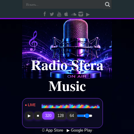
Radio Sfera
Music
● LIVE
Radio Sfera Music
▶
■
320
128
64
 App Store
▶ Google Play