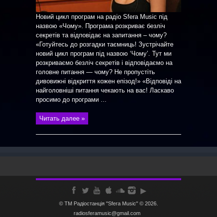
Новий цикл програм на радіо Sfera Music під
назвою «Чому». Програма розкриває безліч
секретів та відповідає на запитання – чому?
«Готуйтесь до розгадки таємниць! Зустрічайте
новий цикл програм під назвою ‘Чому’. Тут ми
розкриваємо безліч секретів і відповідаємо на
головне питання — чому? Не пропустіть
дивовижні відкриття кожен епізод!» «Відповіді на
найголовніші питання чекають на вас! Ласкаво
просимо до програми ...
Читать далее »
© ТМ Радiостанцiя "Sfera Music" © 2026.
radiosferamusic@gmail.com