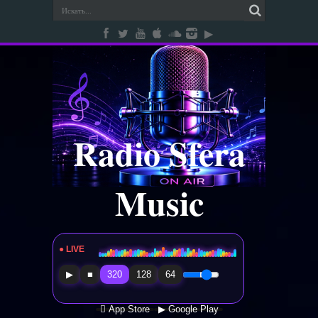
Radio Sfera
Music
● LIVE
Radio Sfera Music
▶
■
320
128
64
 App Store
▶ Google Play