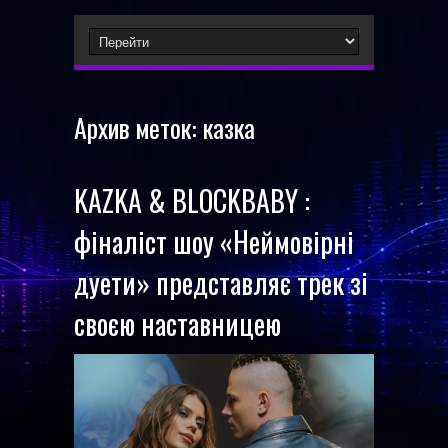
Архив меток:
казка
KAZKA & BLOCKBABY :
фіналіст шоу «Неймовірні
дуети» представляє трек зі
своєю наставницею