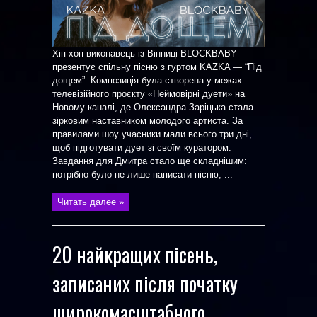
Хіп-хоп виконавець із Вінниці BLOCKBABY
презентує спільну пісню з гуртом KAZKA — “Під
дощем”. Композиція була створена у межах
телевізійного проєкту «Неймовірні дуети» на
Новому каналі, де Олександра Заріцька стала
зірковим наставником молодого артиста. За
правилами шоу учасники мали всього три дні,
щоб підготувати дует зі своїм куратором.
Завдання для Дмитра стало ще складнішим:
потрібно було не лише написати пісню, ...
Читать далее »
20 найкращих пісень,
записаних після початку
широкомасштабного