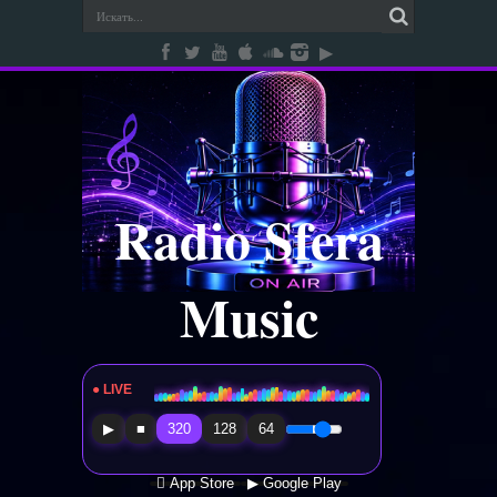
Radio Sfera
Music
● LIVE
Radio Sfera Music
▶
■
320
128
64
 App Store
▶ Google Play