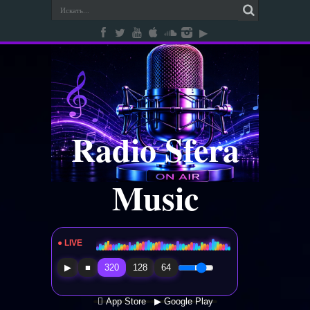
Radio Sfera
Music
● LIVE
Radio Sfera Music
▶
■
320
128
64
 App Store
▶ Google Play