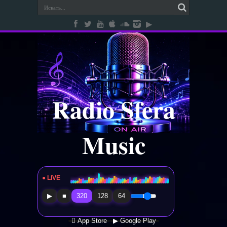
Radio Sfera
Music
● LIVE
Radio Sfera Music
▶
■
320
128
64
 App Store
▶ Google Play