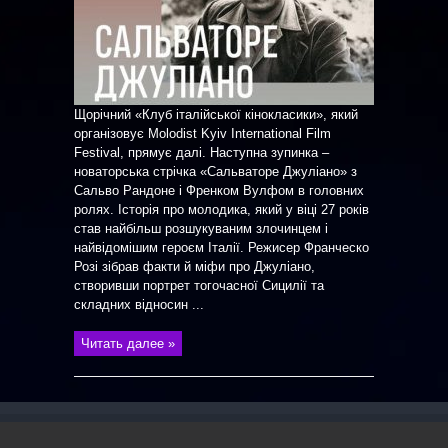
Щорічний «Клуб італійської кінокласики», який
організовує Molodist Kyiv International Film
Festival, прямує далі. Наступна зупинка –
новаторська стрічка «Сальваторе Джуліано» з
Сальво Рандоне і Френком Вулфом в головних
ролях. Історія про молодика, який у віці 27 років
став найбільш розшукуваним злочинцем і
найвідомішим героєм Італії. Режисер Франческо
Розі зібрав факти й міфи про Джуліано,
створивши портрет тогочасної Сицилії та
складних відносин ...
Читать далее »