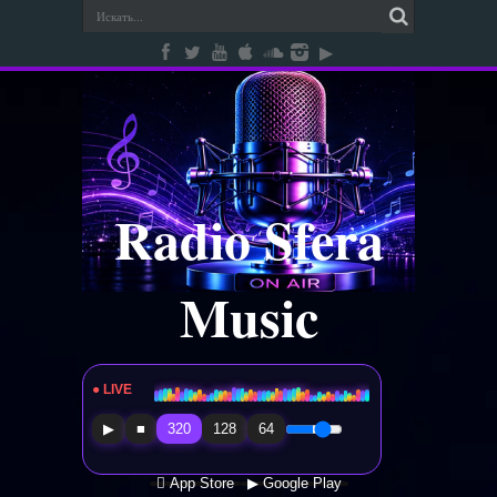
Radio Sfera
Music
● LIVE
Radio Sfera Music
▶
■
320
128
64
 App Store
▶ Google Play