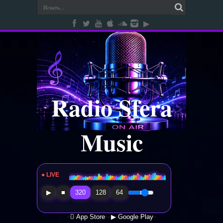
Radio Sfera
Music
● LIVE
Radio Sfera Music
▶
■
320
128
64
 App Store
▶ Google Play