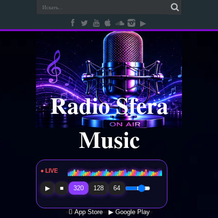
Radio Sfera
Music
● LIVE
Radio Sfera Music
▶
■
320
128
64
 App Store
▶ Google Play