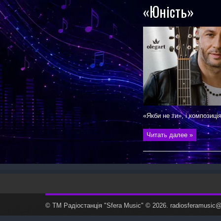
«Юність»
«Якби не ти», і композиція
Читать далее »
© ТМ Радiостанцiя "Sfera Music" © 2026. radiosferamusi