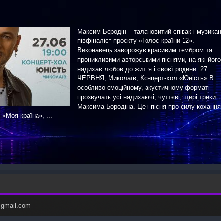
Максим Бородін – талановитий співак і музикан
півфіналіст проєкту «Голос країни-12».
Виконавець заворожує красивим тембром та
проникливими авторськими піснями, на які його
надихає любов до життя і своєї родини. 27
ЧЕРВНЯ, Миколаїв, Концерт-хол «Юність» В
особливо емоційному, акустичному форматі
прозвучать усі надихаючі, чуттєві, щирі треки
Максима Бородіна. Це і пісня про силу кохання
 «Моя країна», ...
c@gmail.com