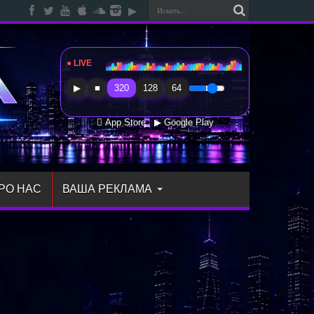
● LIVE
Radio Sfera Music
▶
■
320
128
64
 App Store
▶ Google Play
РО НАС
ВАША РЕКЛАМА