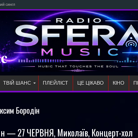
й сингл «злітай» про відч
ic
ТВІЙ ШАНС
ПЛЕЙЛIСТ
ЦЕ ЦІКАВО
КІНО
П
ксим Бородін
н — 27 ЧЕРВНЯ, Миколаїв, Концерт-хол