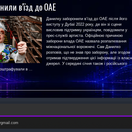
нили в’їзд до ОАЕ
Данилку заборонили в’їзд до ОАЕ після його
виступу у Дубаї 2022 року, де він зі сцени
висловив підтримку українцям, повідомили у
прес-службі артиста. Офіційною причиною
заборони влада ОАЕ назвала розпалювання
міжнаціональної ворожнечі. Сам Данилко
розповів, що не знав про заборону, але згодом
отримав підтвердження цієї інформації із влас
джерел. У середині січня також і російського
оштрафували в ...
c@gmail.com