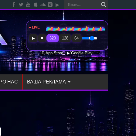
● LIVE
Radio Sfera Music
▶
■
320
128
64
 App Store
▶ Google Play
РО НАС
ВАША РЕКЛАМА
)