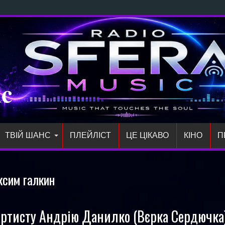
ий си
ic
ТВІЙ ШАНС
ПЛЕЙЛIСТ
ЦЕ ЦІКАВО
КІНО
П
ксим галкин
артисту Андрію Данилко (Вєрка Сердючка