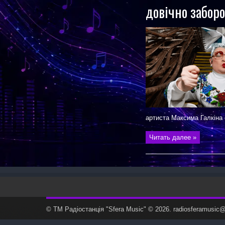
довічно заборо
артиста Максима Галкіна 
Читать далее »
© ТМ Радiостанцiя "Sfera Music" © 2026. radiosferamusi