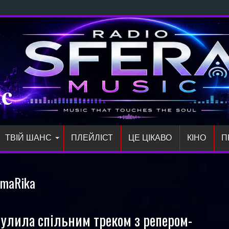
Direct: новий тр
ic
ТВІЙ ШАНС
ПЛЕЙЛIСТ
ЦЕ ЦІКАВО
КІНО
П
maRika
улила спільним треком з репером-