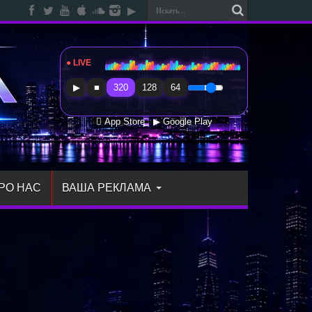
● LIVE
Radio Sfera Music
▶
■
320
128
64
 App Store
▶ Google Play
РО НАС
ВАША РЕКЛАМА