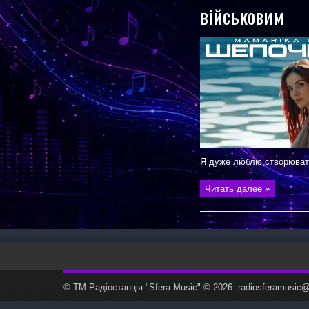
військовим
Я дуже люблю створювати
Читать далее »
© ТМ Радiостанцiя "Sfera Music" © 2026. radiosferamusi