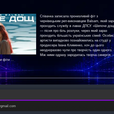
Співачка записала пронизливий фіт з
чернівецьким реп-виконавцем Balsam, який зар
проходить службу в лавах ДПСУ. «Шепоче до
— пісня про біль розлуки, через який зараз
проходить більшість українських сімей. Особи
артисти випадково познайомились на студії у
продюсера Івана Клименко, хоч до цього
неодноразово чули про творчість один одного.
Між ними одразу зародилась творча синергія.
 фіти ...
c@gmail.com