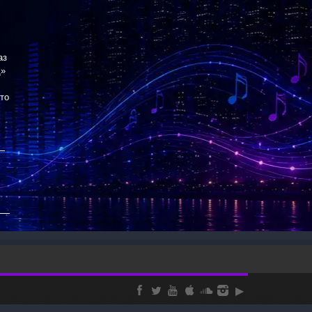
аз
щ»
сто
 —