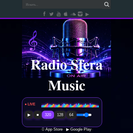
Radio Sfera
Music
● LIVE
Radio Sfera Music
▶
■
320
128
64
 App Store
▶ Google Play