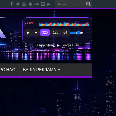
● LIVE
Radio Sfera Music
▶
■
320
128
64
 App Store
▶ Google Play
РО НАС
ВАША РЕКЛАМА