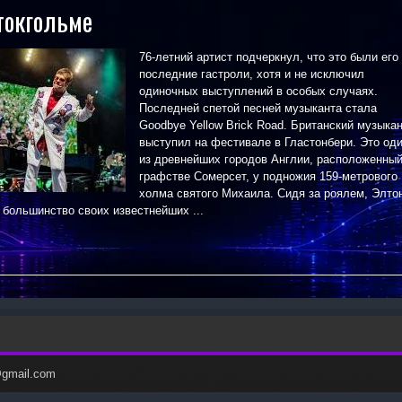
токгольме
76-летний артист подчеркнул, что это были его
последние гастроли, хотя и не исключил
одиночных выступлений в особых случаях.
Последней спетой песней музыканта стала
Goodbye Yellow Brick Road. Британский музыка
выступил на фестивале в Гластонбери. Это од
из древнейших городов Англии, расположенный
графстве Сомерсет, у подножия 159-метрового
холма святого Михаила. Сидя за роялем, Элто
 большинство своих известнейших ...
c@gmail.com