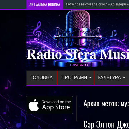
АКТУАЛЬНА НОВИНА
FAYA презентувала сингл «Арівідерчі
Radio Sfera Mus
ГОЛОВНА
ПРОГРАМИ
КУЛЬТУРА
Архив меток:
му
Сэр Элтон Джо