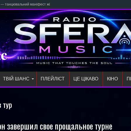
» — танцювальний маніфест жіночої сили
ic
ТВІЙ ШАНС
ПЛЕЙЛIСТ
ЦЕ ЦІКАВО
КІНО
П
з тур
н завершил свое прощальное турне