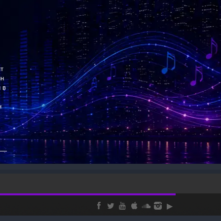
нт
ин
 в
н