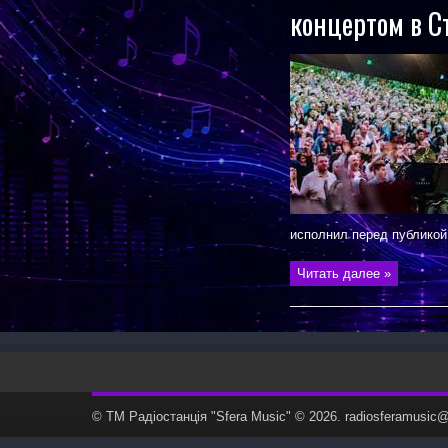
концертом в С
исполнил перед публикой
Читать далее »
© ТМ Радiостанцiя "Sfera Music" © 2026. radiosferamusi