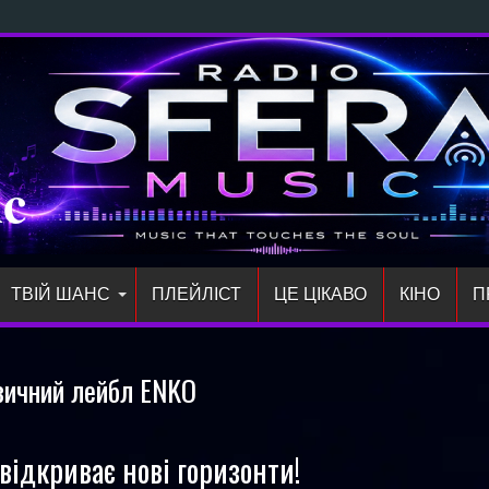
ий сингл
ic
ТВІЙ ШАНС
ПЛЕЙЛIСТ
ЦЕ ЦІКАВО
КІНО
П
зичний лейбл ENKO
відкриває нові горизонти!