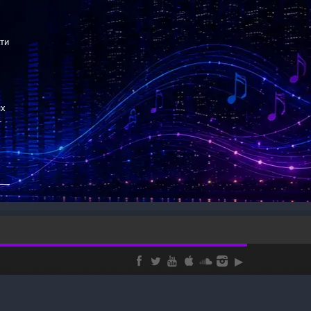
ти
ях
—