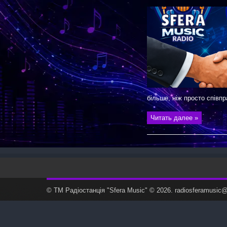
більше, ніж просто співпр
Читать далее »
© ТМ Радiостанцiя "Sfera Music" © 2026. radiosferamusi