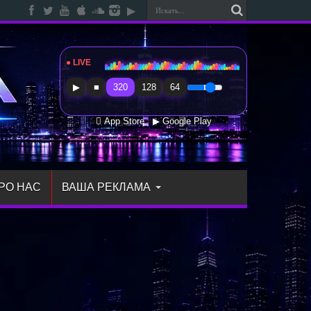
● LIVE
Radio Sfera Music
▶
■
320
128
64
 App Store
▶ Google Play
РО НАС
ВАША РЕКЛАМА