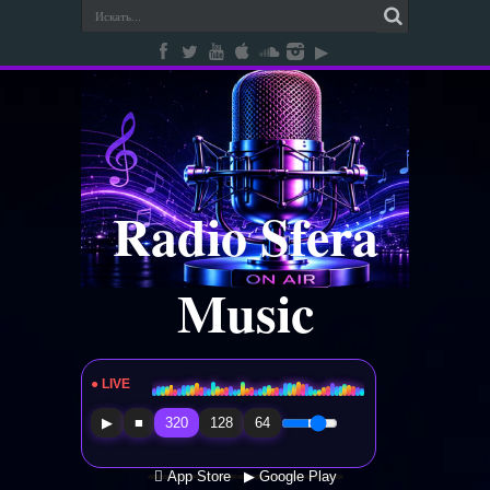
Radio Sfera
Music
● LIVE
Radio Sfera Music
▶
■
320
128
64
 App Store
▶ Google Play