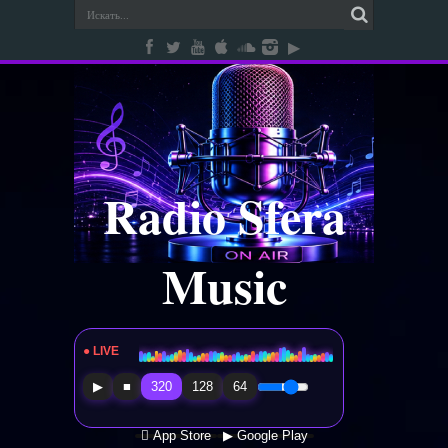
Radio Sfera
Music
● LIVE
Radio Sfera Music
▶
■
320
128
64
 App Store
▶ Google Play