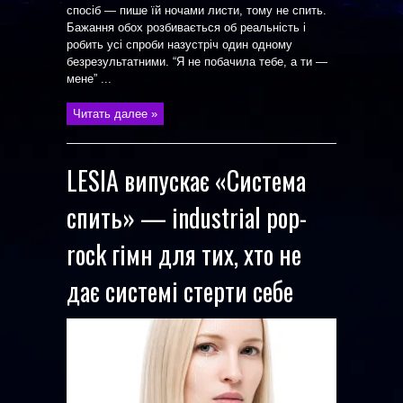
спосіб — пише їй ночами листи, тому не спить.
Бажання обох розбивається об реальність і
робить усі спроби назустріч один одному
безрезультатними. “Я не побачила тебе, а ти —
мене” ...
Читать далее »
LESIA випускає «Система
спить» — industrial pop-
rock гімн для тих, хто не
дає системі стерти себе