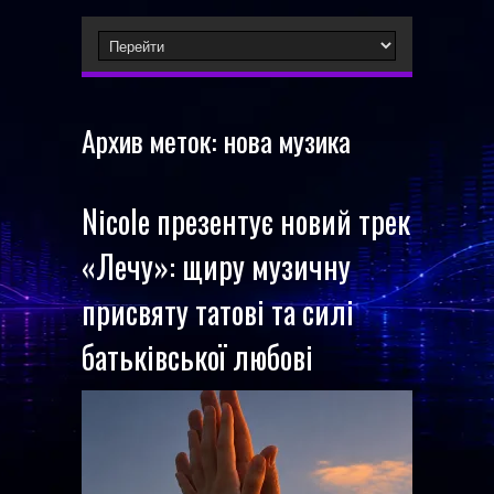
Архив меток:
нова музика
Nicole презентує новий трек
«Лечу»: щиру музичну
присвяту татові та силі
батьківської любові