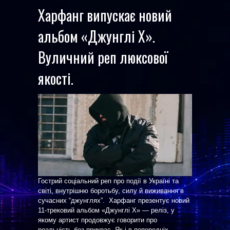
Харфанг випускає новий
альбом «Джунглі Х».
Вуличний реп люксової
якості.
Гострий соціальний реп про події в Україні та
світі, внутрішню боротьбу, силу й виживання в
сучасних “джунглях”. Харфанг презентує новий
11-трековий альбом «Джунглі Х» — реліз, у
якому артист продовжує говорити про
реальність без прикрас. Як і в попередніх