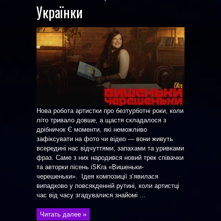
Українки
Нова робота артистки про безтурботні роки, коли
літо тривало довше, а щастя складалося з
дрібничок Є моменти, які неможливо
зафіксувати на фото чи відео — вони живуть
всередині нас відчуттями, запахами та уривками
фраз. Саме з них народився новий трек співачки
та авторки пісень iSKra «Вишеньки-
черешеньки». Ідея композиції з’явилася
випадково у повсякденній рутині, коли артистці
час від часу згадувалися знайомі ...
Читать далее »