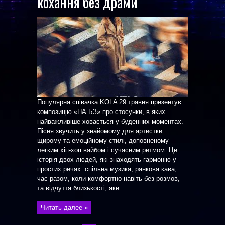
кохання без драми
Популярна співачка KOLA 29 травня презентує
композицію «НА БЗ» про стосунки, в яких
найважливіше ховається у буденних моментах.
Пісня звучить у знайомому для артистки
щирому та емоційному стилі, доповненому
легким хіп-хоп вайбом і сучасним ритмом. Це
історія двох людей, які знаходять гармонію у
простих речах: спільна музика, ранкова кава,
час разом, коли комфортно навіть без розмов,
та відчуття близькості, яке ...
Читать далее »