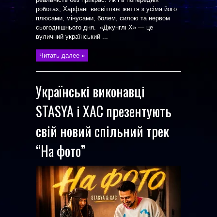
роботах, Харфанг висвітлює життя з усіма його
плюсами, мінусами, болем, силою та нервом
сьогоднішнього дня. «Джунглі Х» — це
вуличний український ...
Читать далее »
Українські виконавці
STASYA і XAC презентують
свій новий спільний трек
“На фото”