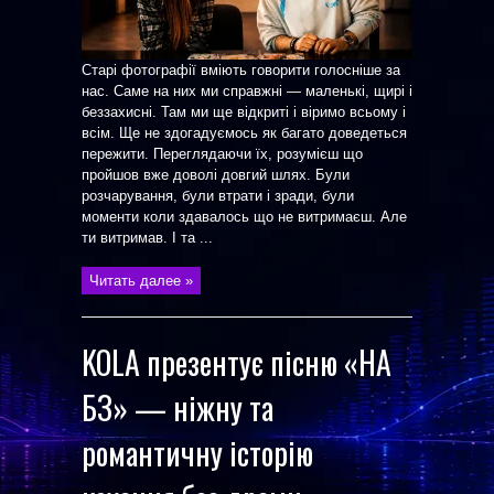
Старі фотографії вміють говорити голосніше за
нас. Саме на них ми справжні — маленькі, щирі і
беззахисні. Там ми ще відкриті і віримо всьому і
всім. Ще не здогадуємось як багато доведеться
пережити. Переглядаючи їх, розумієш що
пройшов вже доволі довгий шлях. Були
розчарування, були втрати і зради, були
моменти коли здавалось що не витримаєш. Але
ти витримав. І та ...
Читать далее »
KOLA презентує пісню «НА
БЗ» — ніжну та
романтичну історію