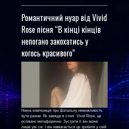
Романтичний нуар від Vivid
Rose пісня “В кінці кінців
непогано закохатись у
когось красивого”
Ніжна композиція про фатальну неможливість
бути разом. Як завжди в стилі Vivid Rose, це
оспівано метафорично: Зустріти її він може
лише уві сні. І він намагається це зробити у свій