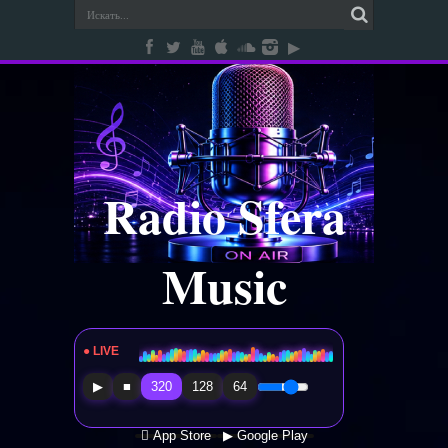
Radio Sfera
Music
● LIVE
Radio Sfera Music
▶
■
320
128
64
 App Store
▶ Google Play