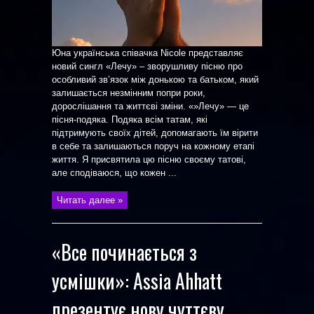
Юна українська співачка Nicole представляє
новий сингл «Лечу» – зворушливу пісню про
особливий зв’язок між донькою та батьком, який
залишається незмінним попри роки,
дорослішання та життєві зміни. «»Лечу» — це
пісня-подяка. Подяка всім татам, які
підтримують своїх дітей, допомагають їм вірити
в себе та залишаються поруч на кожному етапі
життя. Я присвятила цю пісню своєму татові,
але сподіваюся, що кожен ...
Читать далее »
«Все починається з
усмішки»: Assia Ahhatt
презентує нову чуттєву