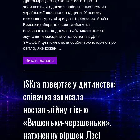
Драгомирецького, яка вже багато років
залишається однією з найсвітліших перлин
української пісенної спадщини. У новому
виконанні гурту «Горицвіт» (продюсер Марʼян
Криськів) зберігає свою глибину та
впізнаваність, водночас набуваючи нового
звучання й емоційного наповнення. Для
YAGODY ця пісня стала особливою історією про
світло, яке кожен ...
Читать далее »
iSKra повертає у дитинство:
співачка записала
ностальгійну пісню
«Вишеньки-черешеньки»,
натхненну віршем Лесі