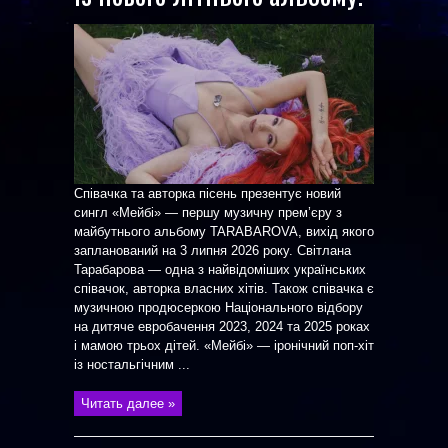
Співачка та авторка пісень презентує новий
сингл «Мейбі» — першу музичну прем’єру з
майбутнього альбому TARABAROVA, вихід якого
запланований на 3 липня 2026 року. Світлана
Тарабарова — одна з найвідоміших українських
співачок, авторка власних хітів. Також співачка є
музичною продюсеркою Національного відбору
на дитяче евробачення 2023, 2024 та 2025 роках
і мамою трьох дітей. «Мейбі» — іронічний поп-хіт
із ностальгічним ...
Читать далее »