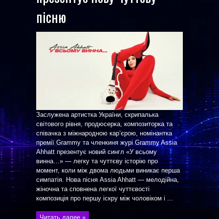
пісню
Заслужена артистка України, скрипалька
світового рівня, продюсерка, композиторка та
співачка з міжнародною кар’єрою, номінантка
премії Grammy та членкиня журі Grammy Assia
Ahhatt презентує новий сингл «У всьому
винна…» — легку та чуттєву історію про
момент, коли між двома людьми виникає перша
симпатія. Нова пісня Assia Ahhatt — мелодійна,
жіночна та сповнена легкої чуттєвості
композиція про першу іскру між чоловіком і ...
Читать далее »