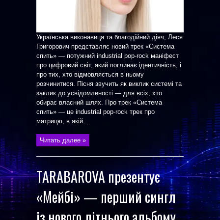
Українська виконавиця та благодійний діяч, Леся
Григорович представляє новий трек «Система
спить» — потужний industrial pop-rock маніфест
про цифровий світ, який поглинає ідентичність, і
про тих, хто відмовляється в ньому
розчинитися. Пісня звучить як виклик системі та
заклик до усвідомленості — для всіх, хто
обирає власний шлях. Про трек «Система
спить» — це industrial pop-rock трек про
матрицю, в якій ...
Читать далее »
TARABAROVA презентує
«Мейбі» — перший сингл
із нового літнього альбому.