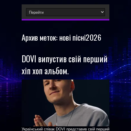
Архив меток:
нові пісні2026
DOVI випустив свій перший
хіп хоп альбом.
Український співак DOVI представив свій перший