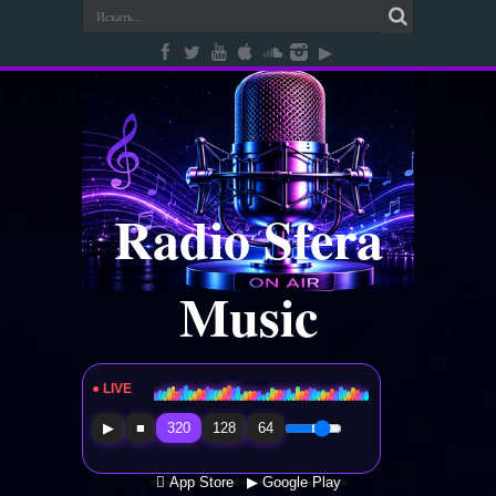
Radio Sfera
Music
● LIVE
Radio Sfera Music
▶
■
320
128
64
 App Store
▶ Google Play